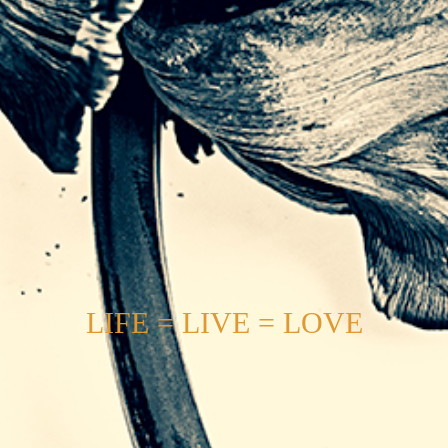
L
I
F
E
=
L
I
V
E
=
L
O
V
E